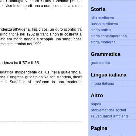
 Stati: Cambogia, Vietnam e Laos. Il Vietnam però, a
 diviso in due parti: una a nord, comunista, e una
Storia
alto medioevo
basso medioevo
enza all’Algeria. Iniziò così un duro scontro tra
storia antica
lgerino finchè nel 1962 la francia non fu costretta a
storia contemporanea
tato era molto debole e scoppiò una sanguinosa
storia moderna
 Paese che terminò nel 1999.
Grammatica
ndenza tra il ’57 e il ’65.
grammatica
dafrica, indipendente dal ’61, nella quale fino al
Lingua italiana
ational Congress, guidato da Nelson Mandela, riuscì
id e il Sudafrica si trasformò in una moderna
lingua italiana
Altro
popoli
problematiche sociali
salvaguardia ambiente
Pagine