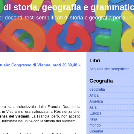
i di storia, geografia e grammati
r docenti.Testi semplificati di storia e geografia per alunni
.
Libri
uale: Congresso di Vienna, moti 20,30,48
»
Acquista libri semplificati
Geografia
geografia
Africa
America
ra stata colonizzata dalla Francia. Durante la
Asia
 in Vietnam si era sviluppata la Resistenza che,
Europa
enza del Vietnam.
La Francia, però, non accettò
Italia
 terminata nel 1954 con la vittoria del Vietnam.
mondo
Oceania