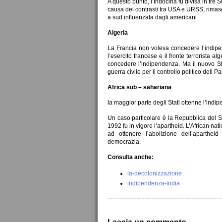
A questo punto, l’Indocina fu divisa in tre
causa dei contrasti tra USA e URSS, rimase
a sud influenzata dagli americani.
Algeria
La Francia non voleva concedere l’indipend
l’esercito francese e il fronte terrorista a
concedere l’indipendenza. Ma il nuovo S
guerra civile per il controllo politico dell
Africa sub – sahariana
la maggior parte degli Stati ottenne l’indipe
Un caso particolare è la Repubblica del Su
1992 fu in vigore l’apartheid. L’African n
ad ottenere l’abolizione dell’aparthe
democrazia.
Consulta anche:
la-decolonizzazione
indipendenza-india