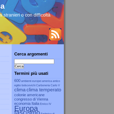
ca
 stranieri o con difficoltà
Cerca argomenti
Termini più usati
600
ambienti europei
america
antico
egitto
bolscevichi
Carboneria
Carlo V
clima
clima temperato
colonie americane
congresso di Vienna
economia Italia
Enrico IV
Europa
fascismo
Federico di