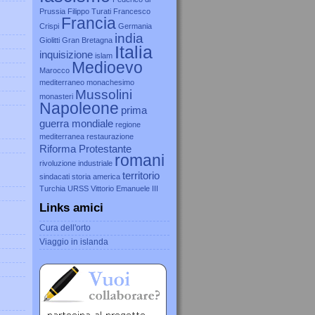
Prussia
Filippo Turati
Francesco
Francia
Crispi
Germania
india
Giolitti
Gran Bretagna
Italia
inquisizione
islam
Medioevo
Marocco
mediterraneo
monachesimo
Mussolini
monasteri
Napoleone
prima
guerra mondiale
regione
mediterranea
restaurazione
Riforma Protestante
romani
rivoluzione industriale
territorio
sindacati
storia america
Turchia
URSS
Vittorio Emanuele III
Links amici
Cura dell'orto
Viaggio in islanda