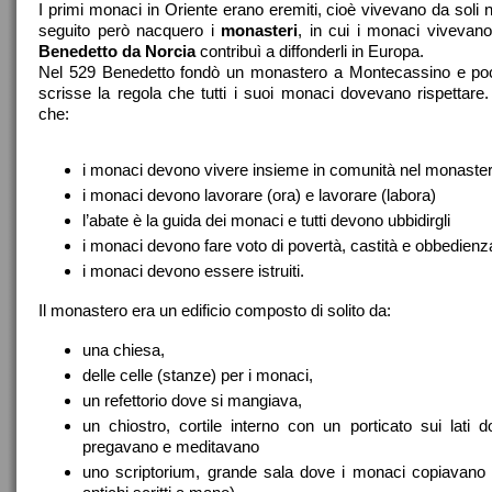
I primi monaci in Oriente erano eremiti, cioè vivevano da soli n
seguito però nacquero i
monasteri
, in cui i monaci vivevano
Benedetto da Norcia
contribuì a diffonderli in Europa.
Nel 529 Benedetto fondò un monastero a Montecassino e po
scrisse la regola che tutti i suoi monaci dovevano rispettare
che:
i monaci devono vivere insieme in comunità nel monaste
i monaci devono lavorare (ora) e lavorare (labora)
l’abate è la guida dei monaci e tutti devono ubbidirgli
i monaci devono fare voto di povertà, castità e obbedienz
i monaci devono essere istruiti.
Il monastero era un edificio composto di solito da:
una chiesa,
delle celle (stanze) per i monaci,
un refettorio dove si mangiava,
un chiostro, cortile interno con un porticato sui lati 
pregavano e meditavano
uno scriptorium, grande sala dove i monaci copiavano i 