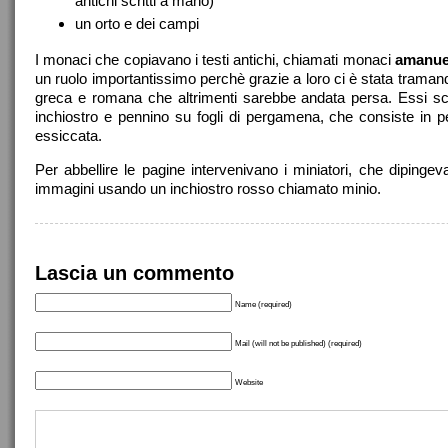
antichi scritti a mano)
un orto e dei campi
I monaci che copiavano i testi antichi, chiamati monaci
amanue
un ruolo importantissimo perchè grazie a loro ci è stata tramand
greca e romana che altrimenti sarebbe andata persa. Essi s
inchiostro e pennino su fogli di pergamena, che consiste in p
essiccata.
Per abbellire le pagine intervenivano i miniatori, che dipinge
immagini usando un inchiostro rosso chiamato minio.
Lascia un commento
Name (required)
Mail (will not be published) (required)
Website