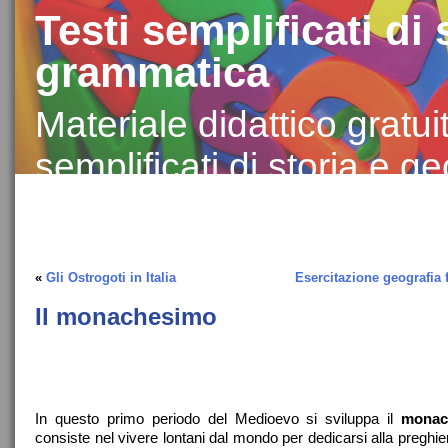
Testi semplificati di 
grammatica
Materiale didattico gratui
semplificati di storia e ge
con difficoltà linguistic
«
Gli Ostrogoti in Italia
Esercitazione geografia fi
Il monachesimo
In questo primo periodo del Medioevo si sviluppa il
monac
consiste nel vivere lontani dal mondo per dedicarsi alla preghier