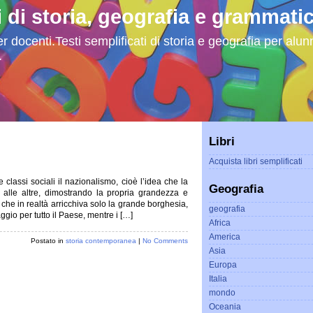
i di storia, geografia e grammati
r docenti.Testi semplificati di storia e geografia per alunni
.
Libri
Acquista libri semplificati
e classi sociali il nazionalismo, cioè l’idea che la
Geografia
alle altre, dimostrando la propria grandezza e
 che in realtà arricchiva solo la grande borghesia,
geografia
io per tutto il Paese, mentre i […]
Africa
America
Postato in
storia contemporanea
|
No Comments
Asia
Europa
Italia
mondo
Oceania