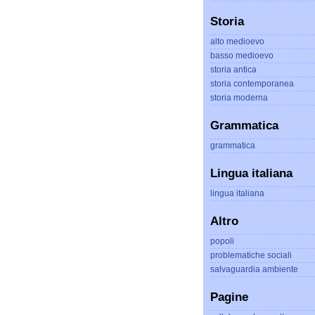
Storia
alto medioevo
basso medioevo
storia antica
storia contemporanea
storia moderna
Grammatica
grammatica
Lingua italiana
lingua italiana
Altro
popoli
problematiche sociali
salvaguardia ambiente
Pagine