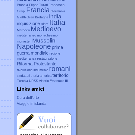
Prussia
Filippo Turati
Francesco
Francia
Crispi
Germania
india
Giolitti
Gran Bretagna
Italia
inquisizione
islam
Medioevo
Marocco
mediterraneo
monachesimo
Mussolini
monasteri
Napoleone
prima
guerra mondiale
regione
mediterranea
restaurazione
Riforma Protestante
romani
rivoluzione industriale
territorio
sindacati
storia america
Turchia
URSS
Vittorio Emanuele III
Links amici
Cura dell'orto
Viaggio in islanda