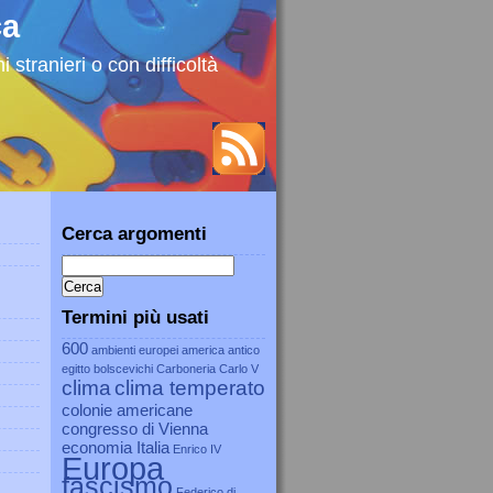
ca
 stranieri o con difficoltà
Cerca argomenti
Termini più usati
600
ambienti europei
america
antico
egitto
bolscevichi
Carboneria
Carlo V
clima
clima temperato
colonie americane
congresso di Vienna
economia Italia
Enrico IV
Europa
fascismo
Federico di